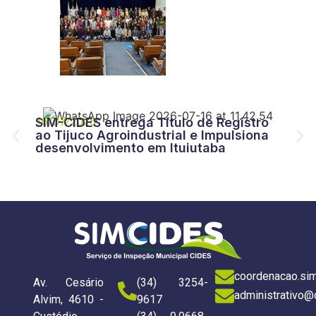
27/
CID
16/07/2026
SIM-CIDES entrega Título de Registro
da 
ao Tijuco Agroindustrial e Impulsiona
desenvolvimento em Ituiutaba
coordenacao.si
Av. Cesário
(34) 3254-
administrativo@
Alvim, 4610 -
9617