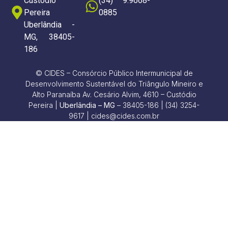
Custódio
(34) 9.9668-
Pereira
0885
Uberlândia -
MG, 38405-
186
© CIDES – Consórcio Público Intermunicipal de
Desenvolvimento Sustentável do Triângulo Mineiro e
Alto Paranaíba Av. Cesário Alvim, 4610 – Custódio
Pereira |
Uberlândia – MG
– 38405-186 | (34) 3254-
9617 | cides@cides.com.br