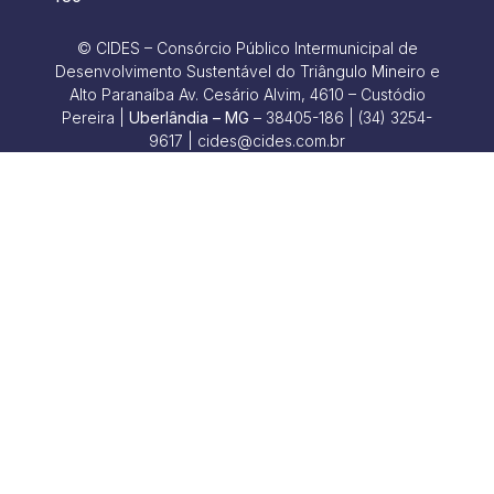
© CIDES – Consórcio Público Intermunicipal de
Desenvolvimento Sustentável do Triângulo Mineiro e
Alto Paranaíba Av. Cesário Alvim, 4610 – Custódio
Pereira |
Uberlândia – MG
– 38405-186 | (34) 3254-
9617 | cides@cides.com.br