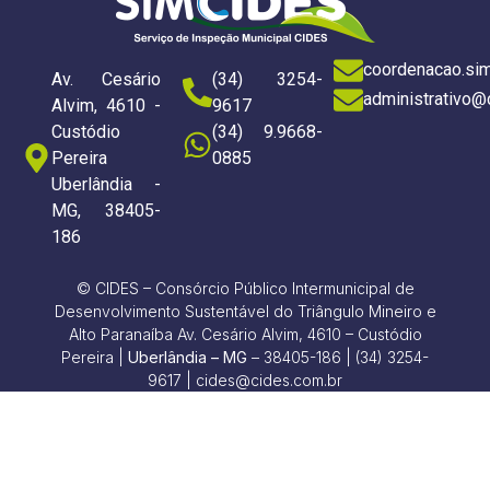
coordenacao.si
Av. Cesário
(34) 3254-
administrativo@
Alvim, 4610 -
9617
Custódio
(34) 9.9668-
Pereira
0885
Uberlândia -
MG, 38405-
186
© CIDES – Consórcio Público Intermunicipal de
Desenvolvimento Sustentável do Triângulo Mineiro e
Alto Paranaíba Av. Cesário Alvim, 4610 – Custódio
Pereira |
Uberlândia – MG
– 38405-186 | (34) 3254-
9617 | cides@cides.com.br