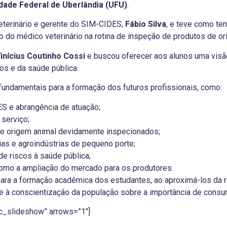
dade Federal de Uberlândia (UFU)
.
eterinário e gerente do SIM-CIDES,
Fábio Silva
, e teve como te
o do médico veterinário na rotina de inspeção de produtos de or
inícius Coutinho Cossi
e buscou oferecer aos alunos uma visão
os e da saúde pública.
fundamentais para a formação dos futuros profissionais, como:
S e abrangência de atuação;
 serviço;
e origem animal devidamente inspecionados;
ias e agroindústrias de pequeno porte;
e riscos à saúde pública;
como a ampliação do mercado para os produtores.
va para a formação acadêmica dos estudantes, ao aproximá-los da 
 e à conscientização da população sobre a importância de consu
sic_slideshow” arrows=”1″]